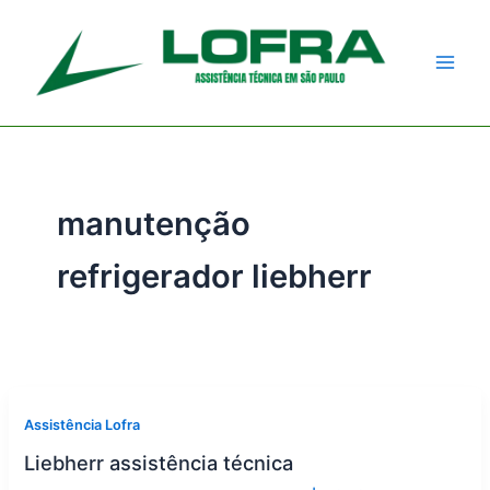
Ir
para
o
conteúdo
manutenção
refrigerador liebherr
Assistência Lofra
Liebherr assistência técnica