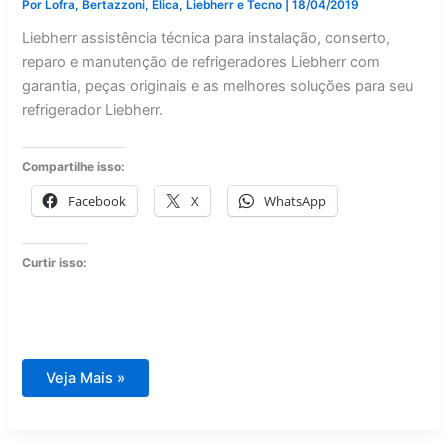
Por
Lofra, Bertazzoni, Elica, Liebherr e Tecno
|
18/04/2019
Liebherr assistência técnica para instalação, conserto,
reparo e manutenção de refrigeradores Liebherr com
garantia, peças originais e as melhores soluções para seu
refrigerador Liebherr.
Compartilhe isso:
Facebook
X
WhatsApp
Curtir isso:
Liebherr
Veja Mais »
assistência
técnica