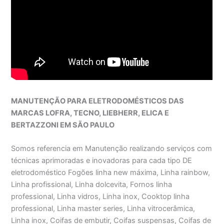
MANUTENÇÃO PARA ELETRODOMÉSTICOS DAS
MARCAS LOFRA, TECNO, LIEBHERR, ELICA E
BERTAZZONI EM SÃO PAULO
Somos referencia em Manutenção realizando serviços com
técnicas aprimoradas e inovadoras para cada tipo DE
eletrodoméstico Fogões linha new máxima, Linha rainbow,
Linha profissional, Linha dolcevita, Fornos linha
professional, Linha vidros, Linha inox, Cooktop linha
professional, Linha master series, Linha vitrocerâmica,
Linha inox, Coifas de embutir, Coifas suspensas, Coifas de