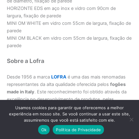
de diâmetro, fixação de parede
HORIZONTE EDS em aço inox e vidro com 90cm de
largura, fixação de parede
MINI OM WHITE em vidro com 55cm de largura, fixação de
parede
MINI OM BLACK em vidro com 55cm de largura, fixação de
parede
Sobre a Lofra
Desde 1956 a marca
LOFRA
é uma das mais renomadas
representantes da alta qualidade oferecida pelos
fogões
made in Italy
. Este reconhecimento foi obtido através da
excelência no desenvolvimento de produtos, pelas
avançadas soluções tecnológicas oferecidas e pelo
Usamos cookies para garantir que oferecemos a melhor
elegante design
LOFRA
.
experiência em nosso site. Se você continuar a usar este site,
assumiremos que você está satisfeito com ele.
A empresa fundada pelos irmão Lovato começou
Ok
Política de Privacidade
produzindo panelas e já na década de 60 iniciou a