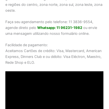
e regiões do centro, zona norte, zona sul, zona leste, zona
oeste.
Faça seu agendamento pelo telefone: 11 3836-9554,
agende direto pelo
Whatsapp: 11 96231-1982
ou envie
uma mensagem utilizando nosso formulário online.
Facilidade de pagamento:
Aceitamos Cartões de crédito: Visa, Mastercard, American
Express, Dinners Club e ou débito: Visa Eléctron, Maestro,
Rede Shop e ELO.