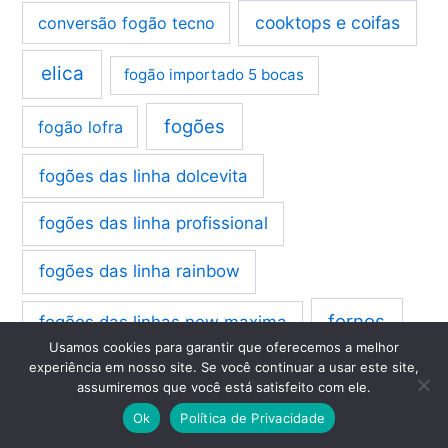
cooktops e coifas
conversão fogão tecno
elica
fogão importado 5 bocas
fogões
fogão lofra
fogões das linha dolcevita
fogões das linha profissional
fogões das linha rainbow
fornos
fogões das linhas new maxima
Usamos cookies para garantir que oferecemos a melhor
experiência em nosso site. Se você continuar a usar este site,
instalação
instalação fogão bertazzoni
assumiremos que você está satisfeito com ele.
Ok
Política de Privacidade
instalação fogão lofra