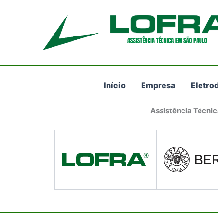
Ir
para
o
conteúdo
Início
Empresa
Eletro
Assistência Técnic