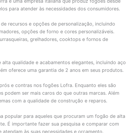
ofra é uma empresa italiana que produz fogões desde
os para atender às necessidades dos consumidores.
de recursos e opções de personalização, incluindo
madores, opções de forno e cores personalizáveis.
rasqueiras, grelhadores, cooktops e fornos de
e alta qualidade e acabamentos elegantes, incluindo aço
bém oferece uma garantia de 2 anos em seus produtos.
rós e contras nos fogões Lofra. Enquanto eles são
eles podem ser mais caros do que outras marcas. Além
lemas com a qualidade de construção e reparos.
a popular para aqueles que procuram um fogão de alta
e. É importante fazer sua pesquisa e comparar com
e atendam às suas necessidades e orçamento.