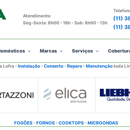
Telefon
Atendimento
(11) 
Seg-Sexta: 8h00 - 18h - Sab: 8h00 - 13h
(11) 
domésticos
Marcas
Serviços
Cobertur
a Lofra -
Instalação
-
Conserto
-
Reparo
-
Manutenção
toda Li
FOGÕES
-
FORNOS
-
COOKTOPS
-
MICROONDAS