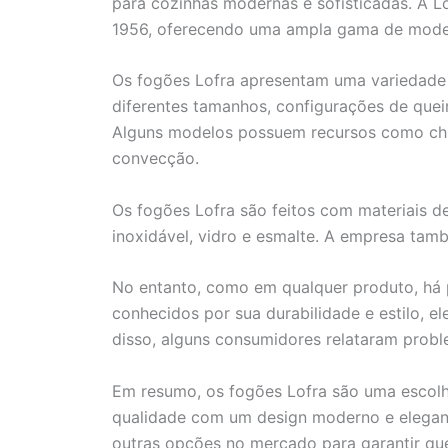
para cozinhas modernas e sofisticadas. A L
1956, oferecendo uma ampla gama de model
Os fogões Lofra apresentam uma variedade 
diferentes tamanhos, configurações de quei
Alguns modelos possuem recursos como chur
convecção.
Os fogões Lofra são feitos com materiais d
inoxidável, vidro e esmalte. A empresa tam
No entanto, como em qualquer produto, há p
conhecidos por sua durabilidade e estilo, 
disso, alguns consumidores relataram prob
Em resumo, os fogões Lofra são uma escolh
qualidade com um design moderno e elegant
outras opções no mercado para garantir qu