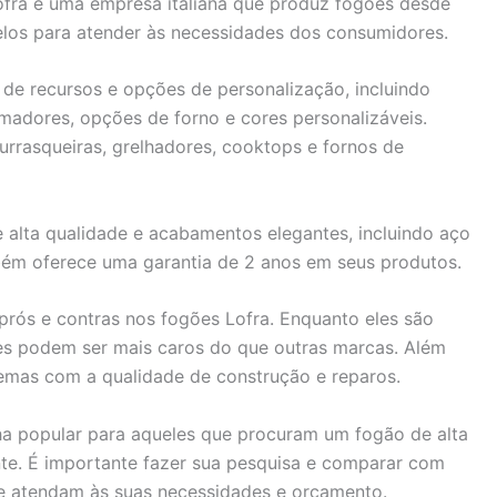
ofra é uma empresa italiana que produz fogões desde
os para atender às necessidades dos consumidores.
de recursos e opções de personalização, incluindo
madores, opções de forno e cores personalizáveis.
rasqueiras, grelhadores, cooktops e fornos de
e alta qualidade e acabamentos elegantes, incluindo aço
bém oferece uma garantia de 2 anos em seus produtos.
rós e contras nos fogões Lofra. Enquanto eles são
eles podem ser mais caros do que outras marcas. Além
lemas com a qualidade de construção e reparos.
a popular para aqueles que procuram um fogão de alta
e. É importante fazer sua pesquisa e comparar com
e atendam às suas necessidades e orçamento.