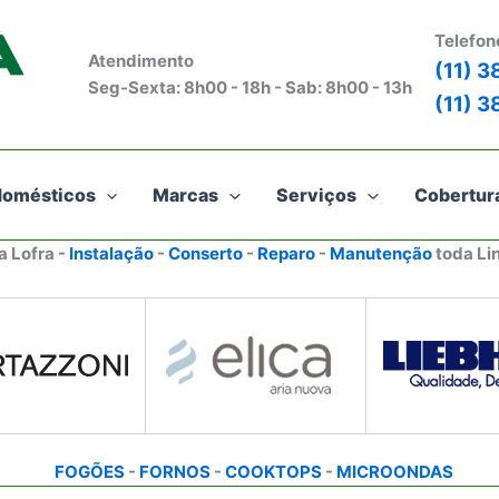
Telefon
Atendimento
(11) 
Seg-Sexta: 8h00 - 18h - Sab: 8h00 - 13h
(11) 
domésticos
Marcas
Serviços
Cobertur
a Lofra -
Instalação
-
Conserto
-
Reparo
-
Manutenção
toda Li
FOGÕES
-
FORNOS
-
COOKTOPS
-
MICROONDAS