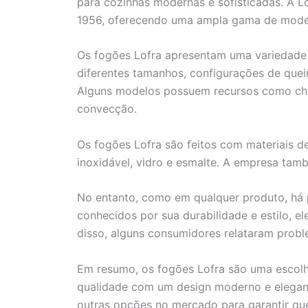
para cozinhas modernas e sofisticadas. A L
1956, oferecendo uma ampla gama de model
Os fogões Lofra apresentam uma variedade 
diferentes tamanhos, configurações de quei
Alguns modelos possuem recursos como chur
convecção.
Os fogões Lofra são feitos com materiais d
inoxidável, vidro e esmalte. A empresa tam
No entanto, como em qualquer produto, há p
conhecidos por sua durabilidade e estilo, 
disso, alguns consumidores relataram prob
Em resumo, os fogões Lofra são uma escolh
qualidade com um design moderno e elegant
outras opções no mercado para garantir qu