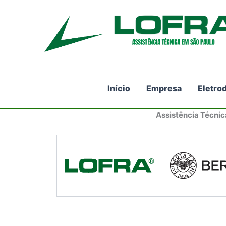
Ir
para
o
conteúdo
Início
Empresa
Eletro
Assistência Técnic