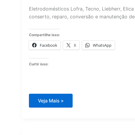
Eletrodomésticos Lofra, Tecno, Liebherr, Elica 
conserto, reparo, conversão e manutenção de 
Compartilhe isso:
Facebook
X
WhatsApp
Curtir isso:
Eletrodomésticos
Veja Mais »
Lofra
Tecno
Liebherr
Elica
Bertazzoni