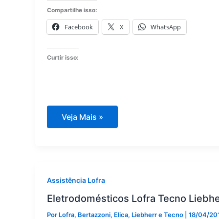
Compartilhe isso:
Facebook
X
WhatsApp
Curtir isso:
Lofra
Veja Mais »
assistência
técncia
Assistência Lofra
Eletrodomésticos Lofra Tecno Liebher
Por
Lofra, Bertazzoni, Elica, Liebherr e Tecno
|
18/04/20