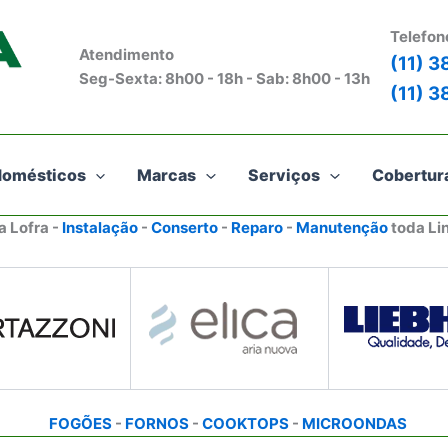
Telefon
Atendimento
(11) 
Seg-Sexta: 8h00 - 18h - Sab: 8h00 - 13h
(11) 
domésticos
Marcas
Serviços
Cobertur
a Lofra -
Instalação
-
Conserto
-
Reparo
-
Manutenção
toda Li
FOGÕES
-
FORNOS
-
COOKTOPS
-
MICROONDAS