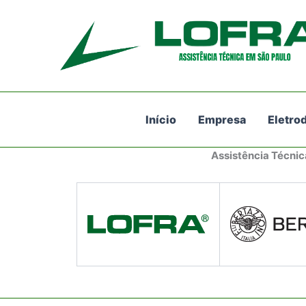
Ir
para
o
conteúdo
Início
Empresa
Eletro
Assistência Técnic