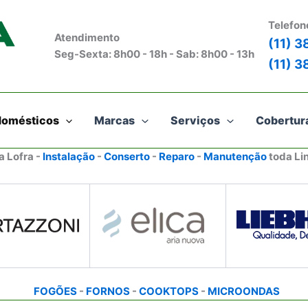
Telefon
Atendimento
(11) 
Seg-Sexta: 8h00 - 18h - Sab: 8h00 - 13h
(11) 
domésticos
Marcas
Serviços
Cobertur
a Lofra -
Instalação
-
Conserto
-
Reparo
-
Manutenção
toda Li
FOGÕES
-
FORNOS
-
COOKTOPS
-
MICROONDAS