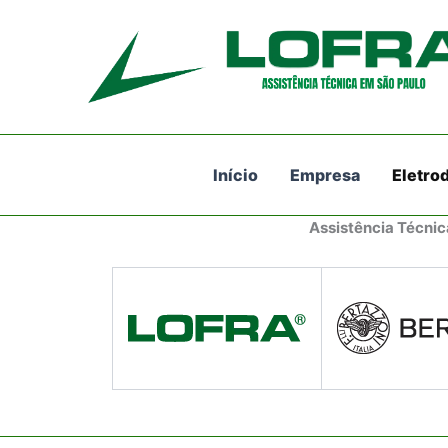
Ir
para
o
conteúdo
Início
Empresa
Eletro
Assistência Técnic