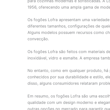
para cozinhas modernas e sofisticadas. A L
1956, oferecendo uma ampla gama de model
Os fogões Lofra apresentam uma variedade 
diferentes tamanhos, configurações de quei
Alguns modelos possuem recursos como chur
convecção.
Os fogões Lofra são feitos com materiais d
inoxidável, vidro e esmalte. A empresa tam
No entanto, como em qualquer produto, há p
conhecidos por sua durabilidade e estilo, 
disso, alguns consumidores relataram prob
Em resumo, os fogões Lofra são uma escolh
qualidade com um design moderno e elegant
outras opções no mercado para garantir qu