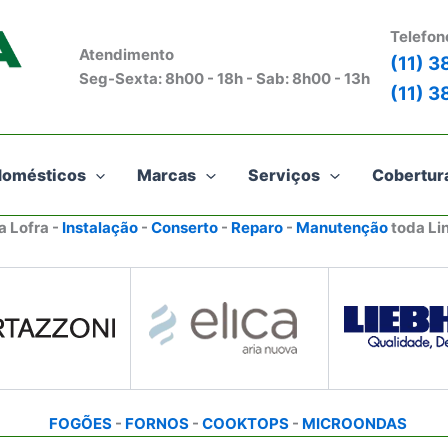
Telefon
Atendimento
(11) 
Seg-Sexta: 8h00 - 18h - Sab: 8h00 - 13h
(11) 
domésticos
Marcas
Serviços
Cobertur
a Lofra -
Instalação
-
Conserto
-
Reparo
-
Manutenção
toda Li
FOGÕES
-
FORNOS
-
COOKTOPS
-
MICROONDAS