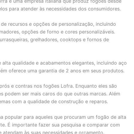
ofra é uma empresa italiana que produz fogões desde
os para atender às necessidades dos consumidores.
de recursos e opções de personalização, incluindo
madores, opções de forno e cores personalizáveis.
rasqueiras, grelhadores, cooktops e fornos de
e alta qualidade e acabamentos elegantes, incluindo aço
bém oferece uma garantia de 2 anos em seus produtos.
rós e contras nos fogões Lofra. Enquanto eles são
eles podem ser mais caros do que outras marcas. Além
lemas com a qualidade de construção e reparos.
a popular para aqueles que procuram um fogão de alta
e. É importante fazer sua pesquisa e comparar com
e atendam às suas necessidades e orçamento.