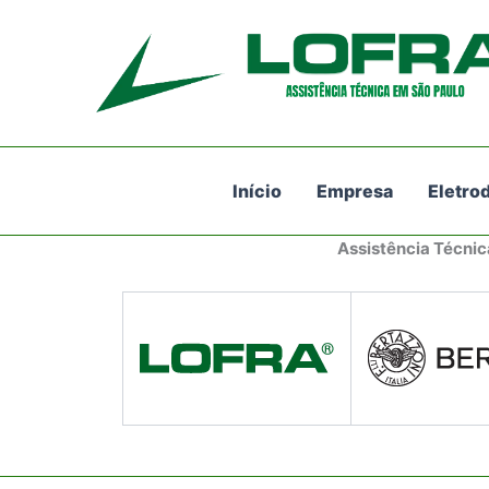
Ir
para
o
conteúdo
Início
Empresa
Eletro
Assistência Técnic