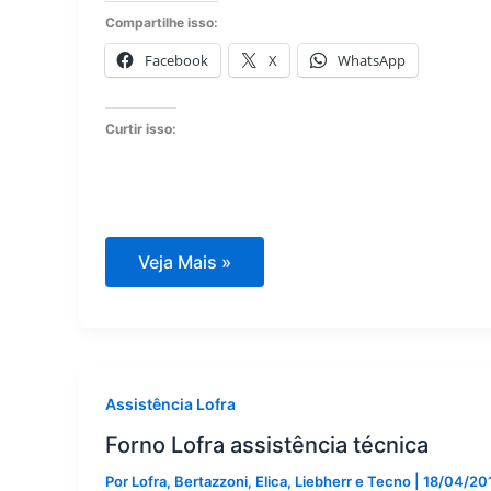
Compartilhe isso:
Facebook
X
WhatsApp
Curtir isso:
Cobertura
Veja Mais »
assistência
técnica
Lofra
Assistência Lofra
Forno Lofra assistência técnica
Por
Lofra, Bertazzoni, Elica, Liebherr e Tecno
|
18/04/20