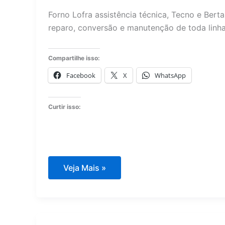
Forno Lofra assistência técnica, Tecno e Berta
reparo, conversão e manutenção de toda linha
Compartilhe isso:
Facebook
X
WhatsApp
Curtir isso:
Forno
Veja Mais »
Lofra
assistência
técnica