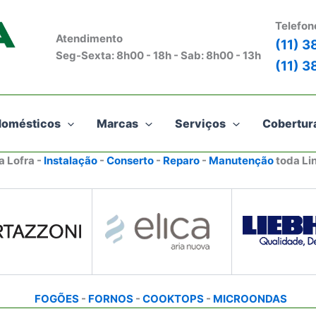
Telefon
Atendimento
(11) 
Seg-Sexta: 8h00 - 18h - Sab: 8h00 - 13h
(11) 
domésticos
Marcas
Serviços
Cobertur
a Lofra -
Instalação
-
Conserto
-
Reparo
-
Manutenção
toda Li
FOGÕES
-
FORNOS
-
COOKTOPS
-
MICROONDAS