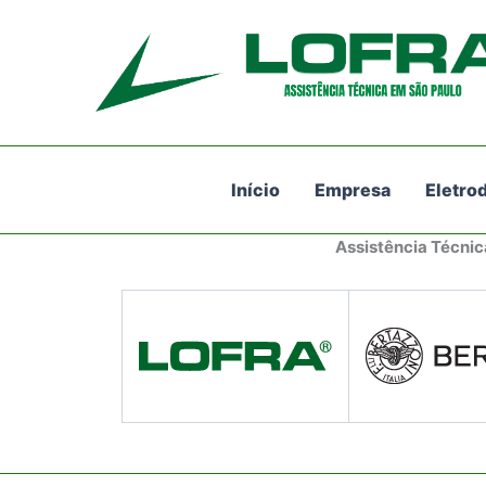
Ir
para
o
conteúdo
Início
Empresa
Eletro
Assistência Técnic