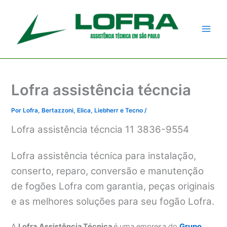
Ir
para
o
conteúdo
Lofra assistência técncia
Por
Lofra, Bertazzoni, Elica, Liebherr e Tecno
/
Lofra assistência técncia 11 3836-9554
Lofra assistência técnica para instalação,
conserto, reparo, conversão e manutenção
de fogões Lofra com garantia, peças originais
e as melhores soluções para seu fogão Lofra.
A
Lofra
Assistência Técnica
é uma empresa do
Grupo