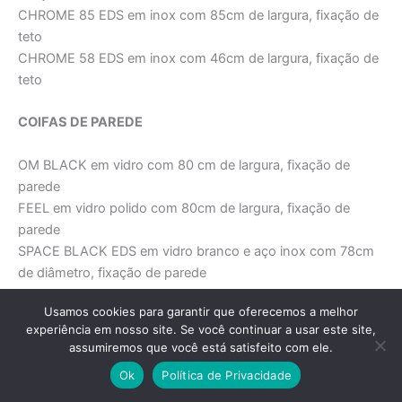
CHROME 85 EDS em inox com 85cm de largura, fixação de
teto
CHROME 58 EDS em inox com 46cm de largura, fixação de
teto
COIFAS DE PAREDE
OM BLACK em vidro com 80 cm de largura, fixação de
parede
FEEL em vidro polido com 80cm de largura, fixação de
parede
SPACE BLACK EDS em vidro branco e aço inox com 78cm
de diâmetro, fixação de parede
SPACE WHITE EDS em vidro branco e aço inox com 78cm
Usamos cookies para garantir que oferecemos a melhor
de diâmetro, fixação de parede
experiência em nosso site. Se você continuar a usar este site,
HORIZONTE EDS em aço inox e vidro com 90cm de largura,
assumiremos que você está satisfeito com ele.
fixação de parede
Ok
Política de Privacidade
MINI OM WHITE em vidro com 55cm de largura, fixação de
parede