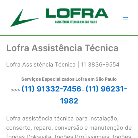
Ir
para
o
conteúdo
Lofra Assistência Técnica
Lofra Assistência Técnica | 11 3836-9554
Serviços Especializados Lofra em São Paulo
(11) 91332-7456
(11) 96231-
>>>
–
1982
Lofra assistência técnica para instalação,
conserto, reparo, conversão e manutenção de
fogões Dolcevita, fogões Profissionais, fogões