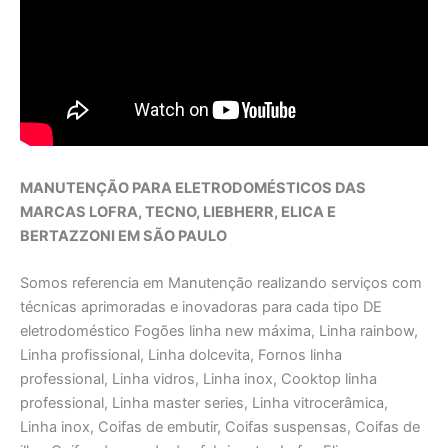
MANUTENÇÃO PARA ELETRODOMÉSTICOS DAS
MARCAS LOFRA, TECNO, LIEBHERR, ELICA E
BERTAZZONI EM SÃO PAULO
Somos referencia em Manutenção realizando serviços com
técnicas aprimoradas e inovadoras para cada tipo DE
eletrodoméstico Fogões linha new máxima, Linha rainbow,
Linha profissional, Linha dolcevita, Fornos linha
professional, Linha vidros, Linha inox, Cooktop linha
professional, Linha master series, Linha vitrocerâmica,
Linha inox, Coifas de embutir, Coifas suspensas, Coifas de