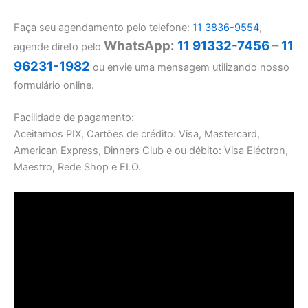
Faça seu agendamento pelo telefone:
11 3836-9554
,
WhatsApp:
11 91332-7456
–
11
agende direto pelo
96231-1982
ou envie uma mensagem utilizando nosso
formulário online.
Facilidade de pagamento:
Aceitamos PIX, Cartões de crédito: Visa, Mastercard,
American Express, Dinners Club e ou débito: Visa Eléctron,
Maestro, Rede Shop e ELO.