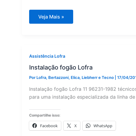
Conversão
Veja Mais »
de
gás
Lofra,
fogões,
fornos,
cooktops
Assistência Lofra
Instalação fogão Lofra
Por
Lofra, Bertazzoni, Elica, Liebherr e Tecno
|
17/04/20
Instalação fogão Lofra 11 96231-1982 técnico
para uma instalação especializada da linha de
Compartilhe isso:
Facebook
X
WhatsApp