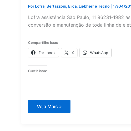
Por
Lofra, Bertazzoni, Elica, Liebherr e Tecno
|
17/04/20
Lofra assistência São Paulo, 11 96231-1982 ass
conversão e manutenção de toda linha de ele
Compartilhe isso:
Facebook
X
WhatsApp
Curtir isso:
Lofra
Veja Mais »
assistência
São
Paulo